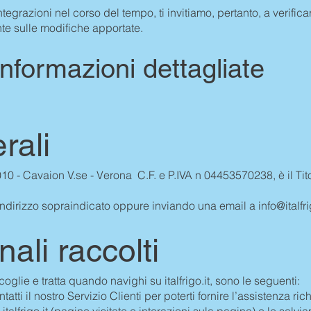
tegrazioni nel corso del tempo, ti invitiamo, pertanto, a verif
te sulle modifiche apportate.
formazioni dettagliate
rali
37010 - Cavaion V.se - Verona C.F. e P.IVA n 04453570238, è il Ti
ll’indirizzo sopraindicato oppure inviando una email a
info@italfri
nali raccolti
ccoglie e tratta quando navighi su italfrigo.it, sono le seguenti:
atti il nostro Servizio Clienti per poterti fornire l’assistenza ric
alfrigo.it (pagine visitate e interazioni sula pagina) e le salvia