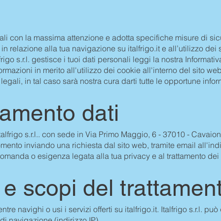
sonali con la massima attenzione e adotta specifiche misure di sic
n relazione alla tua navigazione su italfrigo.it e all’utilizzo dei s
igo s.r.l. gestisce i tuoi dati personali leggi la nostra Informat
formazioni in merito all'utilizzo dei cookie all'interno del sito web
egali, in tal caso sarà nostra cura darti tutte le opportune inform
ttamento dati
è Italfrigo s.r.l.. con sede in Via Primo Maggio, 6 - 37010 - Cavai
omento inviando una richiesta dal sito web, tramite email all'ind
 domanda o esigenza legata alla tua privacy e al trattamento dei 
ti e scopi del trattamen
 mentre navighi o usi i servizi offerti su italfrigo.it. Italfrigo s.r.
di navigazione (indirizzo IP).