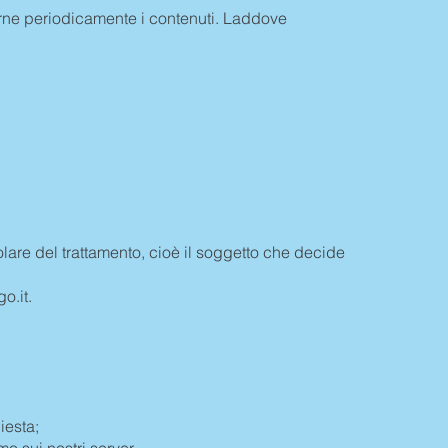
icarne periodicamente i contenuti. Laddove
tolare del trattamento, cioè il soggetto che decide
go.it
.
hiesta;
mo sui nostri server.