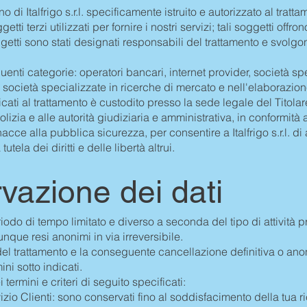
o di Italfrigo s.r.l. specificamente istruito e autorizzato al tratta
tti terzi utilizzati per fornire i nostri servizi; tali soggetti off
getti sono stati designati responsabili del trattamento e svolgono
enti categorie: operatori bancari, internet provider, società spec
g; società specializzate in ricerche di mercato e nell'elaborazio
cati al trattamento è custodito presso la sede legale del Titolar
polizia e alle autorità giudiziaria e amministrativa, in conformit
acce alla pubblica sicurezza, per consentire a Italfrigo s.r.l. di
tela dei diritti e delle libertà altrui.
vazione dei dati
iodo di tempo limitato e diverso a seconda del tipo di attività 
nque resi anonimi in via irreversibile.
el trattamento e la conseguente cancellazione definitiva o anonim
ini sotto indicati.
 termini e criteri di seguito specificati:
vizio Clienti: sono conservati fino al soddisfacimento della tua r