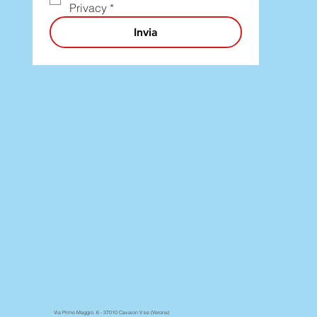
Privacy
*
Invia
Via Primo Maggio, 6 - 37010 Cavaion V.se (Verona)